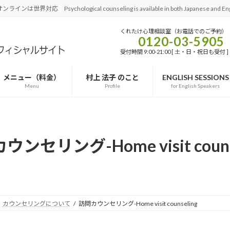
ological counseling is available in both Japanese and Engl
くれたけ心理相談室（お電話でのご予約）
0120-03-5905
受付時間 9:00-21:00 [ 土・日・祝日も受付 ]
メニュー（料金）
村上 法子 のこと
ENGLISH SESSIONS
Menu
Profile
for English Speakers
ンセリング-Home visit couns
カウンセリングについて
訪問カウンセリング-Home visit counseling