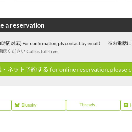
reservation
 confirmation, pls contact by email） ※お電話によ
 Call us toll-free
ット予約する for online reservation, please cli
Threads
Bluesky