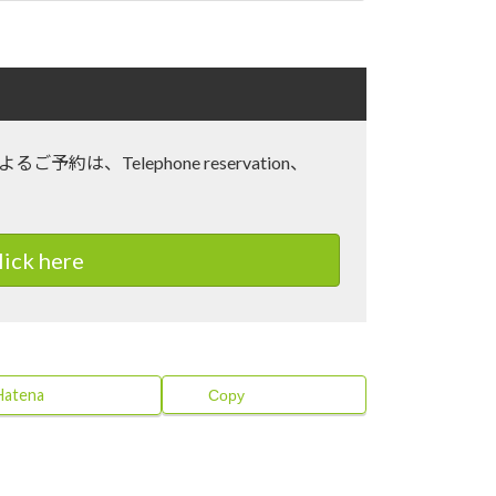
るご予約は、Telephone reservation、
ck here
Hatena
Copy