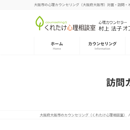
コ
ナ
大阪市の心理カウンセリング（大阪府大阪市）対面・訪問・オンラインは世界対応 Psych
ン
ビ
テ
ゲ
ン
ー
ツ
シ
へ
ョ
ホーム
カウンセリング
ス
ン
Home
Information
キ
に
ッ
移
プ
動
訪問カウ
大阪府大阪市のカウンセリング（くれたけ心理相談室）