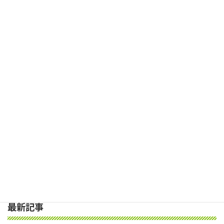
水面の揺らぎ
2024年11月17日
次の記事
心地いい静寂の時間
2024年11月19日
最新記事